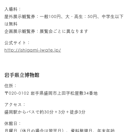
入場料：
屋外展示観覧券：一般100円、大・高生：50円、中学生以下
は無料
企画展示観覧券：展覧会ごとに異なります
公式サイト：
http://ishigami-iwate.jp/
岩手県立博物館
住所：
〒020-0102 岩手県盛岡市上田字松屋敷34番地
アクセス：
盛岡駅からバスで約30分＋3分＋徒歩3分
休館日：
月曜日（休日の場合は翌平日）、資料整理日、年末年始