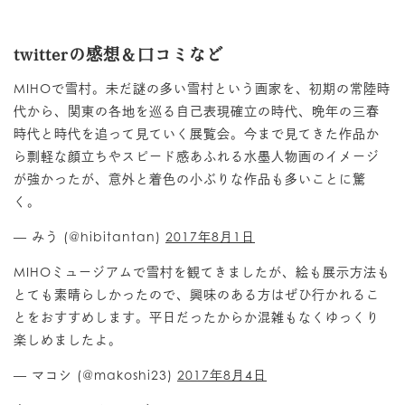
twitterの感想＆口コミなど
MIHOで雪村。未だ謎の多い雪村という画家を、初期の常陸時
代から、関東の各地を巡る自己表現確立の時代、晩年の三春
時代と時代を追って見ていく展覧会。今まで見てきた作品か
ら剽軽な顔立ちやスピード感あふれる水墨人物画のイメージ
が強かったが、意外と着色の小ぶりな作品も多いことに驚
く。
— みう (@hibitantan)
2017年8月1日
MIHOミュージアムで雪村を観てきましたが、絵も展示方法も
とても素晴らしかったので、興味のある方はぜひ行かれるこ
とをおすすめします。平日だったからか混雑もなくゆっくり
楽しめましたよ。
— マコシ (@makoshi23)
2017年8月4日