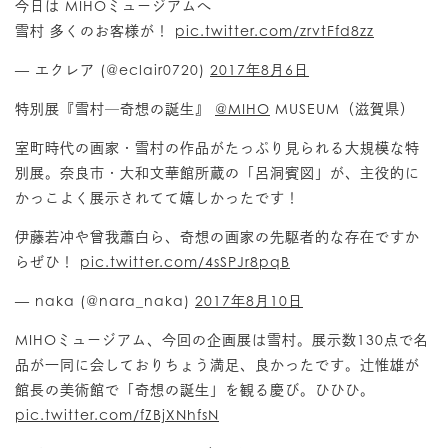
今日は MIHOミュージアムへ
雪村 多くのお客様が！
pic.twitter.com/zrvtFfd8zz
— エクレア (@eclair0720)
2017年8月6日
特別展『雪村─奇想の誕生』
@MIHO
MUSEUM（滋賀県）
室町時代の画家・雪村の作品がたっぷり見られる大規模な特
別展。奈良市・大和文華館所蔵の「呂洞賓図」が、主役的に
かっこよく展示されてて嬉しかったです！
伊藤若冲や曾我蕭白ら、奇想の画家の先駆者的な存在ですか
らぜひ！
pic.twitter.com/4sSPJr8pqB
— naka (@nara_naka)
2017年8月10日
MIHOミュージアム、今回の企画展は雪村。展示数130点で名
品が一同に会しておりちょう満足、良かったです。辻惟雄が
館長の美術館で「奇想の誕生」を観る慶び。ひひひ。
pic.twitter.com/fZBjXNhfsN