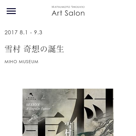
2017 8.1 - 9.3
雪村 奇想の誕生
Home
MIHO MUSEUM
Story
Artist
Event
Book
About