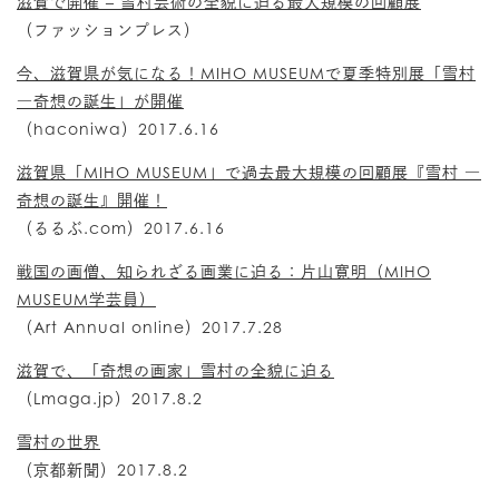
滋賀で開催 – 雪村芸術の全貌に迫る最大規模の回顧展
（ファッションプレス）
今、滋賀県が気になる！MIHO MUSEUMで夏季特別展「雪村
―奇想の誕生」が開催
（haconiwa）2017.6.16
滋賀県「MIHO MUSEUM」で過去最大規模の回顧展『雪村 ―
奇想の誕生』開催！
（るるぶ.com）2017.6.16
戦国の画僧、知られざる画業に迫る：片山寛明（MIHO
MUSEUM学芸員）
（Art Annual online）2017.7.28
滋賀で、「奇想の画家」雪村の全貌に迫る
（Lmaga.jp）2017.8.2
雪村の世界
（京都新聞）2017.8.2