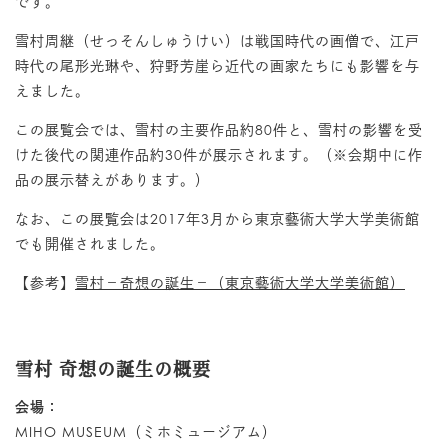
です。
雪村周継（せっそんしゅうけい）は戦国時代の画僧で、江戸
時代の尾形光琳や、狩野芳崖ら近代の画家たちにも影響を与
えました。
この展覧会では、雪村の主要作品約80件と、雪村の影響を受
けた後代の関連作品約30件が展示されます。（※会期中に作
品の展示替えがあります。）
なお、この展覧会は2017年3月から東京藝術大学大学美術館
でも開催されました。
【参考】
雪村－奇想の誕生－（東京藝術大学大学美術館）
雪村 奇想の誕生の概要
会場：
MIHO MUSEUM（ミホミュージアム）